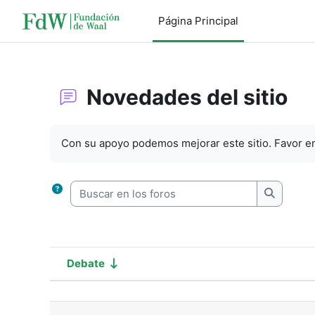
Salta al contenido principal
Página Principal
Novedades del sitio
Requisitos de finalización
Con su apoyo podemos mejorar este sitio. Favor en
Buscar en los foros
Buscar en
Debate
Estado
Mostrando 1 de 1 discusiones