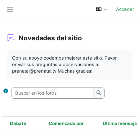
Salta al contenido principal
Acceder
Panel lateral
Novedades del sitio
Requisitos de finalización
Con su apoyo podemos mejorar este sitio. Favor
enviar sus preguntas u observaciones a:
prenatal@prenatal.tv Muchas gracias!
Buscar en los foros
Buscar en los foro
Debate
Comenzado por
Último mensaje
Estado
Mostrando 1 de 1 discusiones